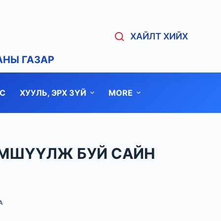
ХАЙЛТ ХИЙХ
АНЫ ГАЗАР
С
ХУУЛЬ, ЭРХ ЗҮЙ
MORE
ЭМШҮҮЛЖ БУЙ САЙН
А