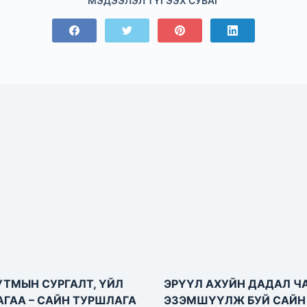
МЭДЭЭЛЭЛ ТҮГЭЭХ СУВАГ
УТМЫН СУРГАЛТ, ҮЙЛ
ЭРҮҮЛ АХУЙН ДАДАЛ Ч
ГАА – САЙН ТУРШЛАГА
ЭЗЭМШҮҮЛЖ БУЙ САЙН