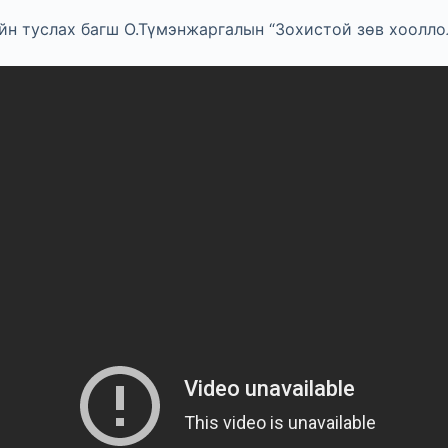
н туслах багш О.Түмэнжаргалын “Зохистой зөв хооллол