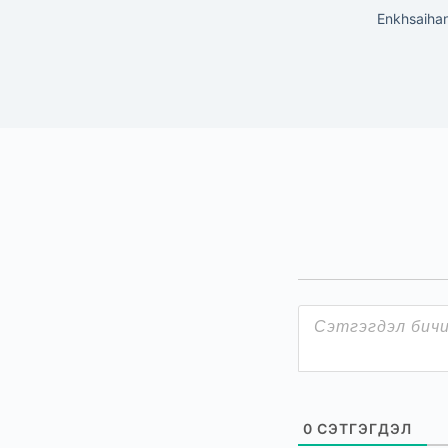
Enkhsaihan
0
СЭТГЭГДЭЛ