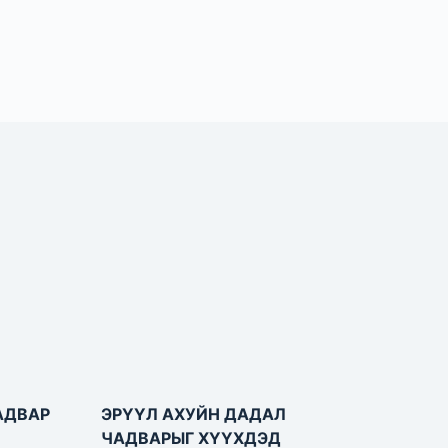
АДВАР
ЭРҮҮЛ АХУЙН ДАДАЛ
ЧАДВАРЫГ ХҮҮХДЭД