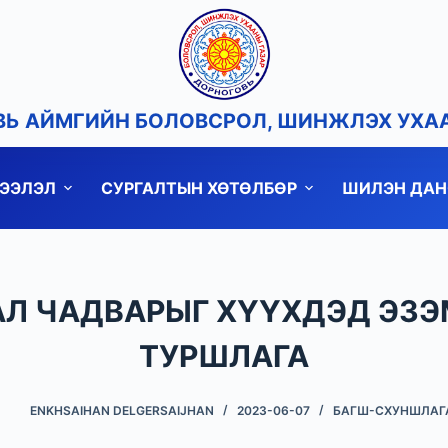
Ь АЙМГИЙН БОЛОВСРОЛ, ШИНЖЛЭХ УХА
ДЭЭЛЭЛ
СУРГАЛТЫН ХӨТӨЛБӨР
ШИЛЭН ДАН
АЛ ЧАДВАРЫГ ХҮҮХДЭД ЭЗ
ТУРШЛАГА
ENKHSAIHAN DELGERSAIJHAN
2023-06-07
БАГШ-СХУНШЛАГ