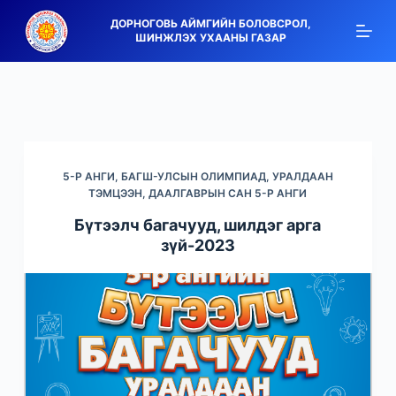
S
ДОРНОГОВЬ АЙМГИЙН БОЛОВСРОЛ,
ШИНЖЛЭХ УХААНЫ ГАЗАР
k
i
p
t
o
c
5-Р АНГИ
,
БАГШ-УЛСЫН ОЛИМПИАД, УРАЛДААН
o
ТЭМЦЭЭН
,
ДААЛГАВРЫН САН 5-Р АНГИ
n
Бүтээлч багачууд, шилдэг арга
t
зүй-2023
e
n
t