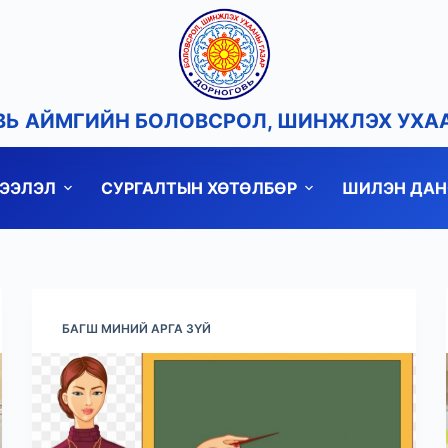
Ь АЙМГИЙН БОЛОВСРОЛ, ШИНЖЛЭХ УХА
ДЭЭЛЭЛ
СУРГАЛТЫН ХӨТӨЛБӨР
ШИЛЭН ДАН
БАГШ МИНИЙ АРГА ЗҮЙ