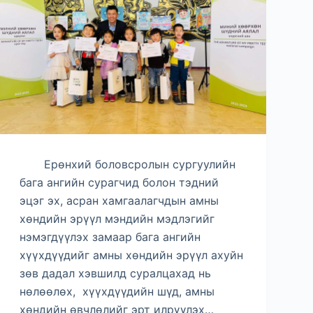
Ерөнхий боловсролын сургуулийн
бага ангийн сурагчид болон тэдний
эцэг эх, асран хамгаалагчдын амны
хөндийн эрүүл мэндийн мэдлэгийг
нэмэгдүүлэх замаар бага ангийн
хүүхдүүдийг амны хөндийн эрүүл ахуйн
зөв дадал хэвшилд суралцахад нь
нөлөөлөх, хүүхдүүдийн шүд, амны
хөндийн өвчлөлийг эрт илрүүлэх…