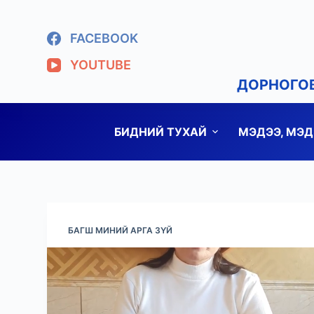
S
k
FACEBOOK
i
YOUTUBE
p
ДОРНОГОВ
t
o
c
БИДНИЙ ТУХАЙ
МЭДЭЭ, МЭ
o
n
t
e
n
БАГШ МИНИЙ АРГА ЗҮЙ
t