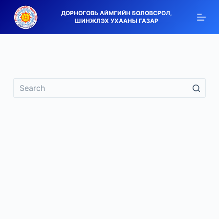
S
ДОРНОГОВЬ АЙМГИЙН БОЛОВСРОЛ,
ШИНЖЛЭХ УХААНЫ ГАЗАР
k
i
p
t
o
c
o
n
t
e
n
t