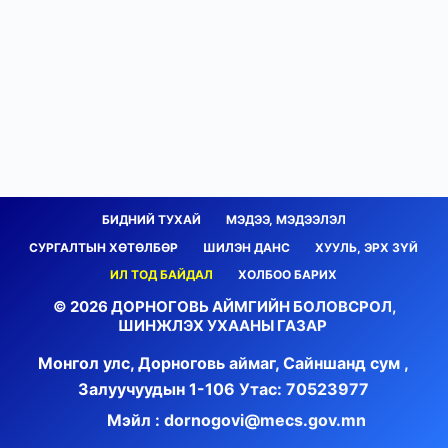
БИДНИЙ ТУХАЙ
МЭДЭЭ, МЭДЭЭЛЭЛ
СУРГАЛТЫН ХӨТӨЛБӨР
ШИЛЭН ДАНС
ХУУЛЬ, ЭРХ ЗҮЙ
ИЛ ТОД БАЙДАЛ
ХОЛБОО БАРИХ
© 2026 ДОРНОГОВЬ АЙМГИЙН БОЛОВСРОЛ,
ШИНЖЛЭХ УХААНЫ ГАЗАР
Монгол улс, Дорноговь аймаг, Сайншанд сум ,
Залуучуудын 1-106
Утас: 70523977
Мэйл : dornogovi@mecs.gov.mn