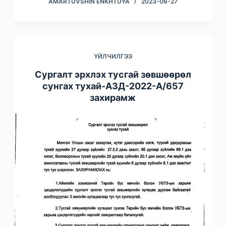
AMARTUVSHIN ENKHTUYA
2023-06-27
ҮЙЛЧИЛГЭЭ
Сургалт эрхлэх тусгай зөвшөөрөл
сунгах тухай-АЗД-2022-А/657
захирамж