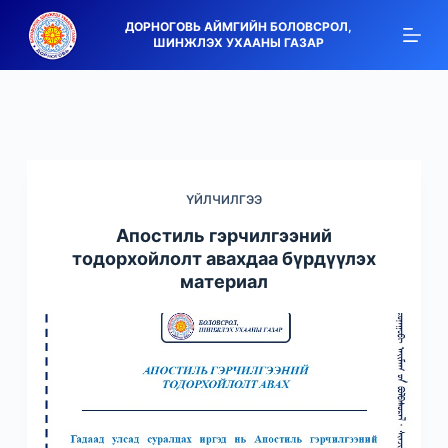
S
ДОРНОГОВЬ АЙМГИЙН БОЛОВСРОЛ,
ШИНЖЛЭХ УХААНЫ ГАЗАР
k
i
p
t
o
c
ҮЙЛЧИЛГЭЭ
o
n
Апостиль гэрчилгээний
t
тодорхойлолт авахдаа бүрдүүлэх
материал
e
n
t