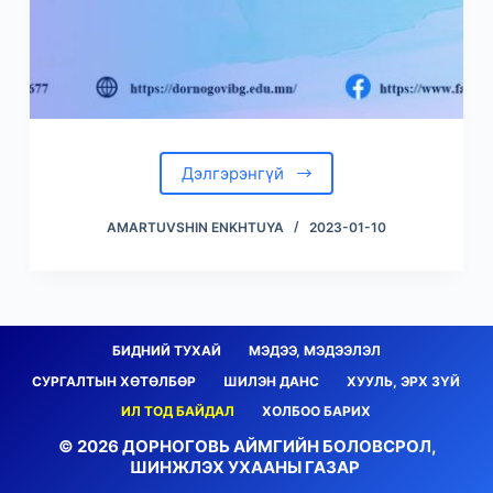
Дэлгэрэнгүй
AMARTUVSHIN ENKHTUYA
2023-01-10
БИДНИЙ ТУХАЙ
МЭДЭЭ, МЭДЭЭЛЭЛ
СУРГАЛТЫН ХӨТӨЛБӨР
ШИЛЭН ДАНС
ХУУЛЬ, ЭРХ ЗҮЙ
ИЛ ТОД БАЙДАЛ
ХОЛБОО БАРИХ
© 2026 ДОРНОГОВЬ АЙМГИЙН БОЛОВСРОЛ,
ШИНЖЛЭХ УХААНЫ ГАЗАР