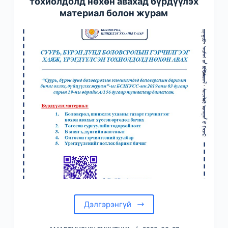
тохиолдолд нөхөн авахад бүрдүүлэх
материал болон журам
Дэлгэрэнгүй