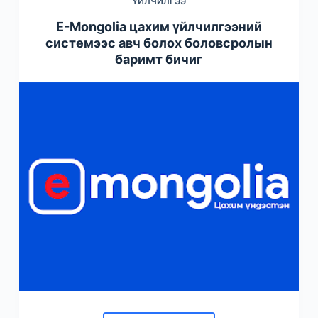
ҮЙЛЧИЛГЭЭ
E-Mongolia цахим үйлчилгээний
системээс авч болох боловсролын
баримт бичиг