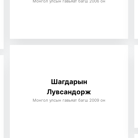
Монгол улсын гавьяат багш 2006 он
Шагдарын
Лувсандорж
Монгол улсын гавьяат багш 2009 он