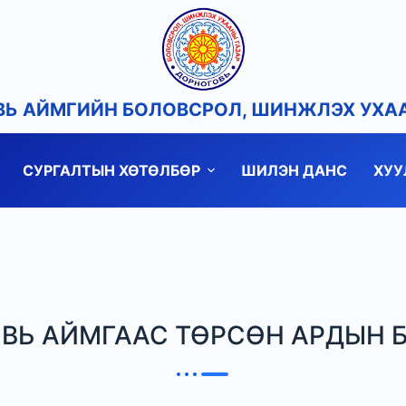
Ь АЙМГИЙН БОЛОВСРОЛ, ШИНЖЛЭХ УХА
СУРГАЛТЫН ХӨТӨЛБӨР
ШИЛЭН ДАНС
ХУУ
ВЬ АЙМГААС ТӨРСӨН АРДЫН БА