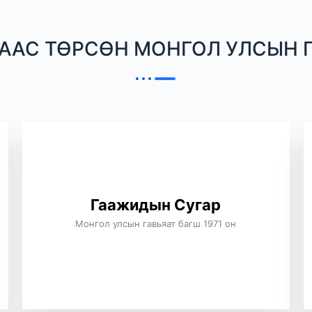
ААС ТӨРСӨН МОНГОЛ УЛСЫН Г
Гаажидын Сугар
Монгол улсын гавьяат багш 1971 он