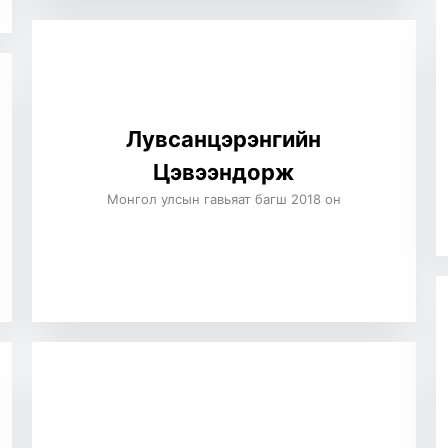
Лувсанцэрэнгийн
Цэвээндорж
Монгол улсын гавьяат багш 2018 он