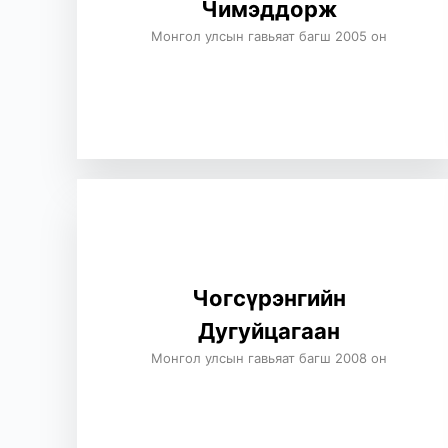
Чимэддорж
Монгол улсын гавьяат багш 2005 он
Чогсүрэнгийн
Дугуйцагаан
Монгол улсын гавьяат багш 2008 он