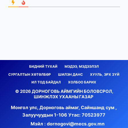
БИДНИЙ ТУХАЙ
МЭДЭЭ, МЭДЭЭЛЭЛ
СУРГАЛТЫН ХӨТӨЛБӨР
ШИЛЭН ДАНС
ХУУЛЬ, ЭРХ ЗҮЙ
ИЛ ТОД БАЙДАЛ
ХОЛБОО БАРИХ
© 2026 ДОРНОГОВЬ АЙМГИЙН БОЛОВСРОЛ,
ШИНЖЛЭХ УХААНЫ ГАЗАР
Монгол улс, Дорноговь аймаг, Сайншанд сум ,
Залуучуудын 1-106
Утас: 70523977
Мэйл : dornogovi@mecs.gov.mn