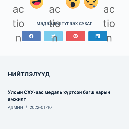
МЭДЭЭЛЭЛ ТҮГЭЭХ СУВАГ
НИЙТЛЭЛҮҮД
Улсын СХУ-аас медаль хүртсэн багш нарын
амжилт
АДМИН
2022-01-10