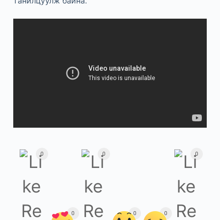
танилцуулж байна.
0
0
0
0
0
0