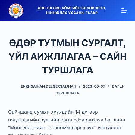
S
ДОРНОГОВЬ АЙМГИЙН БОЛОВСРОЛ,
ШИНЖЛЭХ УХААНЫ ГАЗАР
k
i
p
t
ӨДӨР ТУТМЫН СУРГАЛТ,
o
c
ҮЙЛ АИЖЛЛАГАА – САЙН
o
ТУРШЛАГА
n
t
e
ENKHSAIHAN DELGERSAIJHAN
2023-06-07
БАГШ-
n
СХУНШЛАГА
t
Сайншанд сумын хүүхдийн 14 дүгээр
цэцэрлэгийн бүлгийн багш Б.Наранзаяа багшийн
“Монтенсорийн тоглоомын арга зүй” илтгэлийг