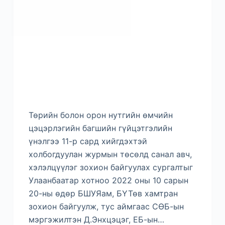
Төрийн болон орон нутгийн өмчийн
цэцэрлэгийн багшийн гүйцэтгэлийн
үнэлгээ 11-р сард хийгдэхтэй
холбогдуулан журмын төсөлд санал авч,
хэлэлцүүлэг зохион байгуулах сургалтыг
Улаанбаатар хотноо 2022 оны 10 сарын
20-ны өдөр БШУЯам, БҮТөв хамтран
зохион байгуулж, тус аймгаас СӨБ-ын
мэргэжилтэн Д.Энхцэцэг, ЕБ-ын…