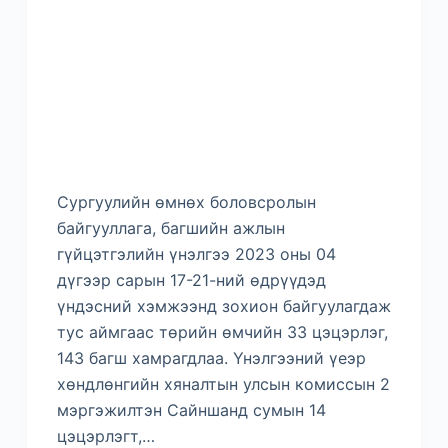
Сургуулийн өмнөх боловсролын
байгууллага, багшийн ажлын
гүйцэтгэлийн үнэлгээ 2023 оны 04
дүгээр сарын 17-21-ний өдрүүдэд
үндэсний хэмжээнд зохион байгуулагдаж
тус аймгаас төрийн өмчийн 33 цэцэрлэг,
143 багш хамрагдлаа. Үнэлгээний үеэр
хөндлөнгийн хяналтын улсын комиссын 2
мэргэжилтэн Сайншанд сумын 14
цэцэрлэгт,…