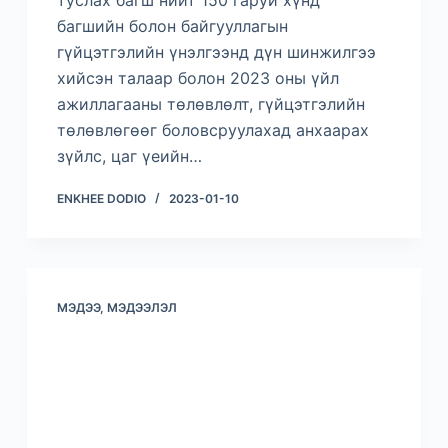
туслах багш нийт 150 гаруй хүнд
багшийн болон байгууллагын
гүйцэтгэлийн үнэлгээнд дүн шинжилгээ
хийсэн талаар болон 2023 оны үйл
ажиллагааны төлөвлөлт, гүйцэтгэлийн
төлөвлөгөөг боловсруулахад анхаарах
зүйлс, цаг үеийн…
ENKHEE DODIO
2023-01-10
МЭДЭЭ, МЭДЭЭЛЭЛ