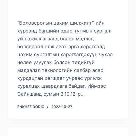
“Боловсролын цахим шилжилт”-ийн
хүрээнд багшийн өдөр тутмын сургалт
үйл ажиллагаанд болон мэдлэг,
боловсрол олж авах арга хэрэгсэлд
цахим сургалтын хэрэглэгдэхүүн чухал
нөлөө үзүүлэх болсон төдийгүй
мэдээлэл технологийн салбар асар
хурдацтай хөгждөг учраас үргэлж
суралцах шаардлага байдаг. Иймээс
Сайншанд сумын 3,10,12-р…
ENKHEE DODIO
2022-10-27