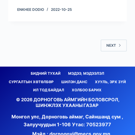
ENKHEE DODIO
2022-10-25
NEXT
БИДНИЙ ТУХАЙ
МЭДЭЭ, МЭДЭЭЛЭЛ
СУРГАЛТЫН ХӨТӨЛБӨР
ШИЛЭН ДАНС
ХУУЛЬ, ЭРХ ЗҮЙ
ИЛ ТОД БАЙДАЛ
ХОЛБОО БАРИХ
© 2026 ДОРНОГОВЬ АЙМГИЙН БОЛОВСРОЛ,
ШИНЖЛЭХ УХААНЫ ГАЗАР
Монгол улс, Дорноговь аймаг, Сайншанд сум ,
Залуучуудын 1-106
Утас: 70523977
Мэйл : dornogovi@mecs.gov.mn