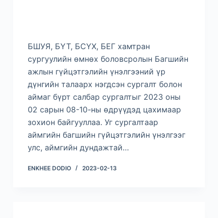
БШУЯ, БҮТ, БСҮХ, БЕГ хамтран
сургуулийн өмнөх боловсролын Багшийн
ажлын гүйцэтгэлийн үнэлгээний үр
дүнгийн талаарх нэгдсэн сургалт болон
аймаг бүрт салбар сургалтыг 2023 оны
02 сарын 08-10-ны өдрүүдэд цахимаар
зохион байгууллаа. Уг сургалтаар
аймгийн багшийн гүйцэтгэлийн үнэлгээг
улс, аймгийн дундажтай…
ENKHEE DODIO
2023-02-13