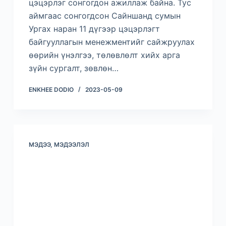
цэцэрлэг сонгогдон ажиллаж байна. Тус
аймгаас сонгогдсон Сайншанд сумын
Ургах наран 11 дүгээр цэцэрлэгт
байгууллагын менежментийг сайжруулах
өөрийн үнэлгээ, төлөвлөлт хийх арга
зүйн сургалт, зөвлөн…
ENKHEE DODIO
2023-05-09
МЭДЭЭ, МЭДЭЭЛЭЛ