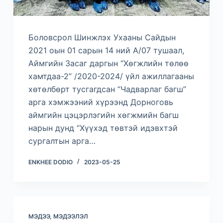
Боловсрол Шинжлэх Ухааны Сайдын
2021 оын 01 сарын 14 ний А/07 тушаал,
Аймгийн Засаг даргын “Хөгжлийн төлөө
хамтдаа-2” /2020-2024/ үйл ажиллагааны
хөтөлбөрт тусгагдсан “Чадварлаг багш”
арга хэмжээний хүрээнд Дорноговь
аймгийн цэцэрлэгийн хөгжмийн багш
нарын дунд “Хүүхэд төвтэй идэвхтэй
сургалтын арга…
ENKHEE DODIO
2023-05-25
МЭДЭЭ, МЭДЭЭЛЭЛ