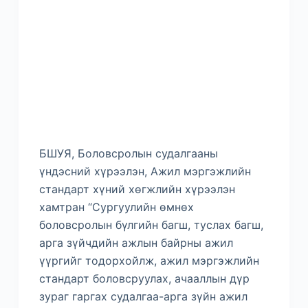
БШУЯ, Боловсролын судалгааны
үндэсний хүрээлэн, Ажил мэргэжлийн
стандарт хүний хөгжлийн хүрээлэн
хамтран “Сургуулийн өмнөх
боловсролын бүлгийн багш, туслах багш,
арга зүйчдийн ажлын байрны ажил
үүргийг тодорхойлж, ажил мэргэжлийн
стандарт боловсруулах, ачааллын дүр
зураг гаргах судалгаа-арга зүйн ажил