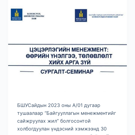
БШУСайдын 2023 оны А/01 дугаар
тушаалаар “Байгууллагын менежментийг
сайжруулах жил” болгосонтой
холбогдуулан үндэсний хэмжээнд 30