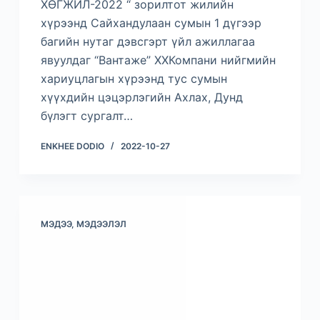
ХӨГЖИЛ-2022 “ зорилтот жилийн
хүрээнд Сайхандулаан сумын 1 дүгээр
багийн нутаг дэвсгэрт үйл ажиллагаа
явуулдаг “Вантаже” ХХКомпани нийгмийн
хариуцлагын хүрээнд тус сумын
хүүхдийн цэцэрлэгийн Ахлах, Дунд
бүлэгт сургалт…
ENKHEE DODIO
2022-10-27
МЭДЭЭ, МЭДЭЭЛЭЛ