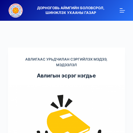
S
ДОРНОГОВЬ АЙМГИЙН БОЛОВСРОЛ,
ШИНЖЛЭХ УХААНЫ ГАЗАР
k
i
p
t
o
c
АВЛИГААС УРЬДЧИЛАН СЭРГИЙЛЭХ МЭДЭЭ,
o
МЭДЭЭЛЭЛ
n
Авлигын эсрэг нэгдье
t
e
n
t