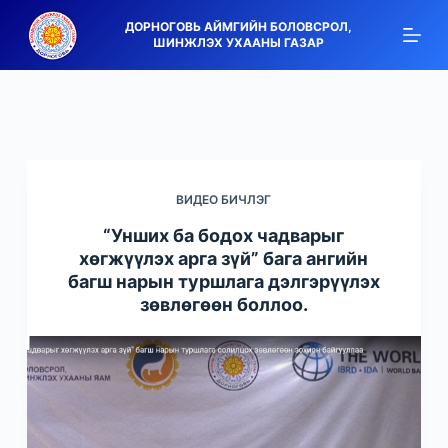
S
ДОРНОГОВЬ АЙМГИЙН БОЛОВСРОЛ,
ШИНЖЛЭХ УХААНЫ ГАЗАР
k
i
p
t
o
c
ВИДЕО БИЧЛЭГ
o
n
“Унших ба бодох чадварыг
t
хөгжүүлэх арга зүй” бага ангийн
багш нарын туршлага дэлгэрүүлэх
e
зөвлөгөөн боллоо.
n
t