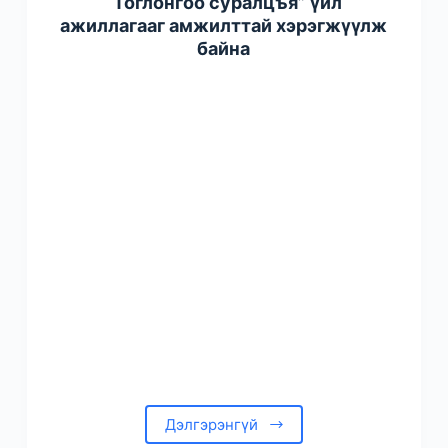
“Тоглонгоо суралцъя” үйл
ажиллагааг амжилттай хэрэгжүүлж
байна
Дэлгэрэнгүй