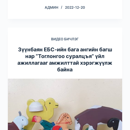
АДМИН
2022-12-20
ВИДЕО БИЧЛЭГ
Зүүнбаян ЕБС-ийн бага ангийн багш
нар “Тоглонгоо суралцъя” үйл
ажиллагааг амжилттай хэрэгжүүлж
байна