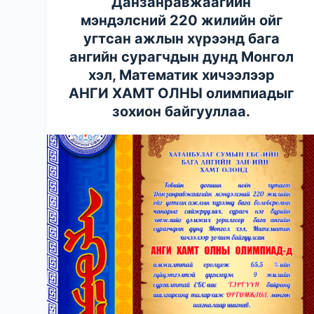
Данзанравжаагийн
мэндэлсний 220 жилийн ойг
угтсан ажлын хүрээнд бага
ангийн сурагчдын дунд Монгол
хэл, Математик хичээлээр
АНГИ ХАМТ ОЛНЫ олимпиадыг
зохион байгууллаа.