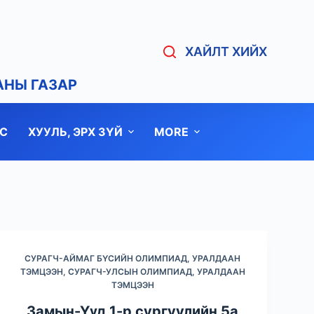
ХАЙЛТ ХИЙХ
АНЫ ГАЗАР
С
ХУУЛЬ, ЭРХ ЗҮЙ
MORE
СУРАГЧ-АЙМАГ БҮСИЙН ОЛИМПИАД, УРАЛДААН
ТЭМЦЭЭН
,
СУРАГЧ-УЛСЫН ОЛИМПИАД, УРАЛДААН
ТЭМЦЭЭН
Замын-Үүд 1-р сургуулийн 5а