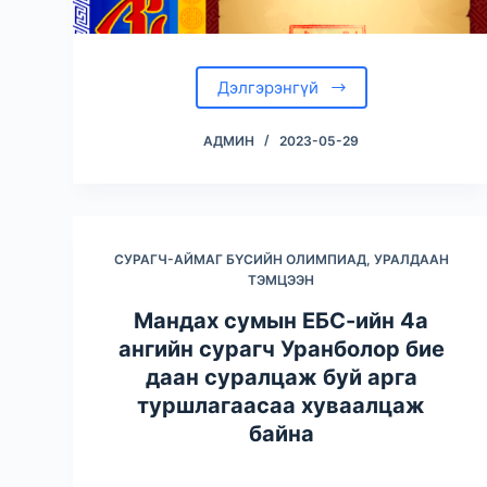
Дэлгэрэнгүй
АДМИН
2023-05-29
СУРАГЧ-АЙМАГ БҮСИЙН ОЛИМПИАД, УРАЛДААН
ТЭМЦЭЭН
Мандах сумын ЕБС-ийн 4а
ангийн сурагч Уранболор бие
даан суралцаж буй арга
туршлагаасаа хуваалцаж
байна