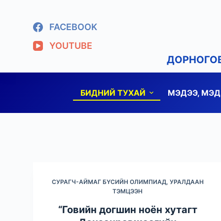
S
k
FACEBOOK
i
YOUTUBE
p
ДОРНОГОВ
t
o
c
БИДНИЙ ТУХАЙ
МЭДЭЭ, МЭ
o
n
t
e
n
t
СУРАГЧ-АЙМАГ БҮСИЙН ОЛИМПИАД, УРАЛДААН
ТЭМЦЭЭН
“Говийн догшин ноён хутагт