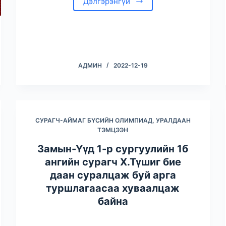
Дэлгэрэнгүй
АДМИН
2022-12-19
СУРАГЧ-АЙМАГ БҮСИЙН ОЛИМПИАД, УРАЛДААН
ТЭМЦЭЭН
Замын-Үүд 1-р сургуулийн 1б
ангийн сурагч Х.Түшиг бие
даан суралцаж буй арга
туршлагаасаа хуваалцаж
байна