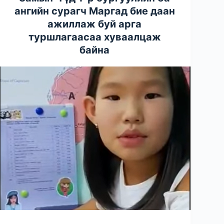
ангийн сурагч Маргад бие даан
ажиллаж буй арга
туршлагаасаа хуваалцаж
байна