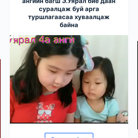
ангийн багш Э.Уярал бие даан
суралцаж буй арга
туршлагаасаа хуваалцаж
байна