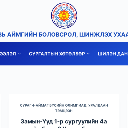
Ь АЙМГИЙН БОЛОВСРОЛ, ШИНЖЛЭХ УХА
ДЭЭЛЭЛ
СУРГАЛТЫН ХӨТӨЛБӨР
ШИЛЭН ДАН
СУРАГЧ-АЙМАГ БҮСИЙН ОЛИМПИАД, УРАЛДААН
ТЭМЦЭЭН
Замын-Үүд 1-р сургуулийн 4а