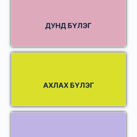
ДУНД БҮЛЭГ
АХЛАХ БҮЛЭГ