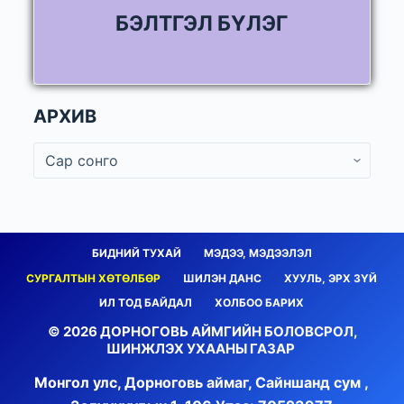
БЭЛТГЭЛ БҮЛЭГ
АРХИВ
БИДНИЙ ТУХАЙ
МЭДЭЭ, МЭДЭЭЛЭЛ
СУРГАЛТЫН ХӨТӨЛБӨР
ШИЛЭН ДАНС
ХУУЛЬ, ЭРХ ЗҮЙ
ИЛ ТОД БАЙДАЛ
ХОЛБОО БАРИХ
© 2026 ДОРНОГОВЬ АЙМГИЙН БОЛОВСРОЛ,
ШИНЖЛЭХ УХААНЫ ГАЗАР
Монгол улс, Дорноговь аймаг, Сайншанд сум ,