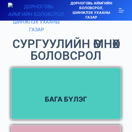
ДОРНОГОВЬ АЙМГИЙН
S
БОЛОВСРОЛ,
ШИНЖЛЭХ УХААНЫ
k
ГАЗАР
i
p
t
СУРГУУЛИЙН ӨМНӨХ
o
БОЛОВСРОЛ
c
o
n
t
e
n
БАГА БҮЛЭГ
t