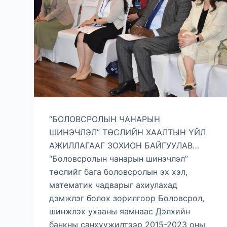
“БОЛОВСРОЛЫН ЧАНАРЫН
ШИНЭЧЛЭЛ” ТӨСЛИЙН ХААЛТЫН ҮЙЛ
АЖИЛЛАГААГ ЗОХИОН БАЙГУУЛАВ…
“Боловсролын чанарын шинэчлэл”
төслийг бага боловсролын эх хэл,
математик чадварыг ахиулахад
дэмжлэг болох зорилгоор Боловсрол,
шинжлэх ухааны яамнаас Дэлхийн
банкны санхүүжилтээр 2015-2023 оны