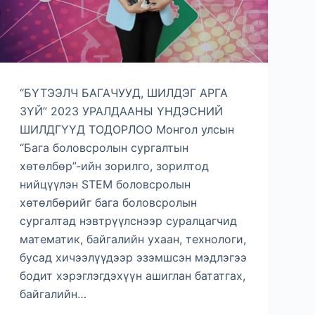
“БҮТЭЭЛЧ БАГАЧУУД, ШИЛДЭГ АРГА
ЗҮЙ” 2023 УРАЛДААНЫ ҮНДЭСНИЙ
ШИЛДГҮҮД ТОДОРЛОО Монгол улсын
“Бага боловсролын сургалтын
хөтөлбөр”-ийн зорилго, зорилтод
нийцүүлэн STEM боловсролын
хөтөлбөрийг бага боловсролын
сургалтад нэвтрүүлснээр суралцагчид
математик, байгалийн ухаан, технологи,
бусад хичээлүүдээр эзэмшсэн мэдлэгээ
бодит хэрэглэгдэхүүн ашиглан бататгах,
байгалийн…