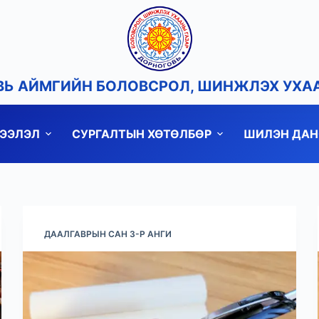
Ь АЙМГИЙН БОЛОВСРОЛ, ШИНЖЛЭХ УХА
ДЭЭЛЭЛ
СУРГАЛТЫН ХӨТӨЛБӨР
ШИЛЭН ДАН
ДААЛГАВРЫН САН 3-Р АНГИ