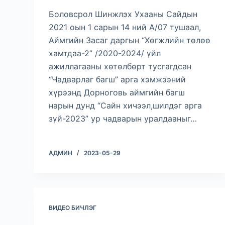
Боловсрол Шинжлэх Ухааны Сайдын
2021 оын 1 сарын 14 ний А/07 тушаал,
Аймгийн Засаг даргын “Хөгжлийн төлөө
хамтдаа-2” /2020-2024/ үйл
ажиллагааны хөтөлбөрт тусгагдсан
“Чадварлаг багш” арга хэмжээний
хүрээнд Дорноговь аймгийн багш
нарын дунд “Сайн хичээл,шилдэг арга
зүй-2023” ур чадварын уралдааныг…
АДМИН
2023-05-29
ВИДЕО БИЧЛЭГ