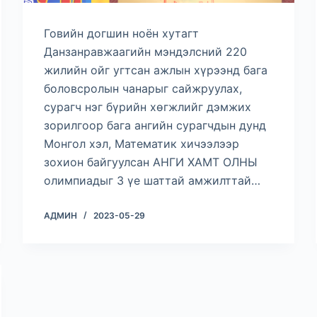
Говийн догшин ноён хутагт
Данзанравжаагийн мэндэлсний 220
жилийн ойг угтсан ажлын хүрээнд бага
боловсролын чанарыг сайжруулах,
сурагч нэг бүрийн хөгжлийг дэмжих
зорилгоор бага ангийн сурагчдын дунд
Монгол хэл, Математик хичээлээр
зохион байгуулсан АНГИ ХАМТ ОЛНЫ
олимпиадыг 3 үе шаттай амжилттай…
АДМИН
2023-05-29