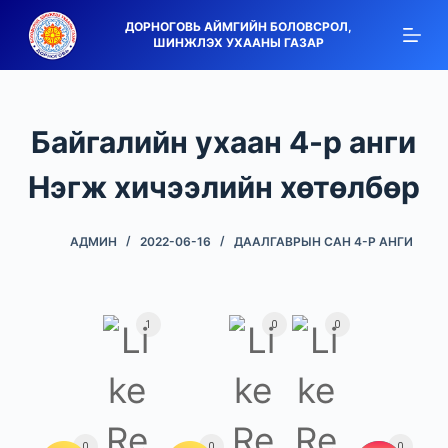
S
ДОРНОГОВЬ АЙМГИЙН БОЛОВСРОЛ,
ШИНЖЛЭХ УХААНЫ ГАЗАР
k
i
p
t
Байгалийн ухаан 4-р анги
o
c
Нэгж хичээлийн хөтөлбөр
o
n
АДМИН
2022-06-16
ДААЛГАВРЫН САН 4-Р АНГИ
t
e
n
1
0
0
t
0
0
0