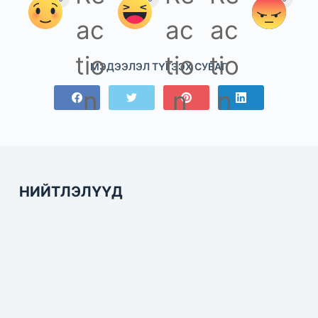
МЭДЭЭЛЭЛ ТҮГЭЭХ СУВАГ
НИЙТЛЭЛҮҮД