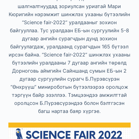
шалгналтнуудад зориулсан уриатай Мари
Кюригийн нэрэмжит шинжлэх ухааны бүтээлийн
“Science fair-2022” уралдааныг зохион
байгууллаа. Тус уралдаан ЕБ-ын сургуулийн 5-8
дугаар ангийн сурагчдын дунд зохион
байгуулагдаж, уралдаанд сурагчдын 165 бүтээл
ирсэн байна. “Science fair-2022” шинжлэх ухааны
бүтээлийн уралдааны 7 дугаар ангийн төрөлд
Дорноговь аймгийн Сайншанд сумын ЕБ-ын 2
дугаар сургуулийн сурагч Б.Пүрэвсүрэн
“Өнхрүүш” минироботын бүтээлээрээ оролцож
тэргүүн байр эзэллээ. Тэмцээндээ амжилттай
оролцсон Б.Пүрэвсүрэндээ болон бэлтгэсэн
багш нартаа баяр хүргэе.