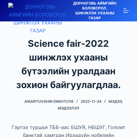
ДОРНОГОВЬ АЙМГИЙН
S
БОЛОВСРОЛ,
ШИНЖЛЭХ УХААНЫ
k
ГАЗАР
i
p
t
Science fair-2022
o
c
шинжлэх ухааны
o
бүтээлийн уралдаан
n
t
зохион байгуулагдлаа.
e
n
AMARTUVSHIN ENKHTUYA
2022-11-24
МЭДЭЭ,
t
МЭДЭЭЛЭЛ
Гэртээ туршъя ТББ-аас БШУЯ, НБШУГ, Голомт
банктай хамтран Ирээдүйн нобелийн