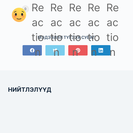
0
МЭДЭЭЛЭЛ ТҮГЭЭХ СУВАГ
НИЙТЛЭЛҮҮД