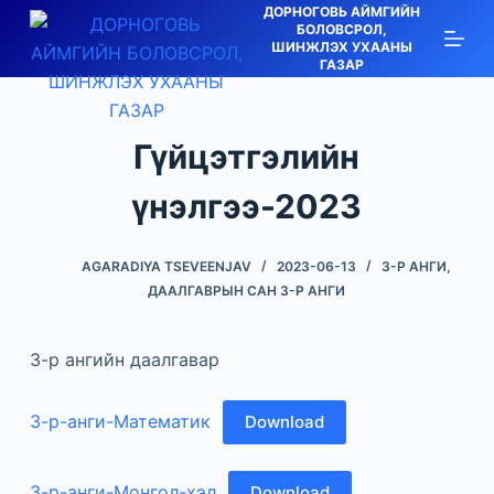
ДОРНОГОВЬ АЙМГИЙН
S
БОЛОВСРОЛ,
ШИНЖЛЭХ УХААНЫ
k
ГАЗАР
i
p
t
Гүйцэтгэлийн
o
c
үнэлгээ-2023
o
n
AGARADIYA TSEVEENJAV
2023-06-13
3-Р АНГИ
,
t
ДААЛГАВРЫН САН 3-Р АНГИ
e
n
3-р ангийн даалгавар
t
3-р-анги-Математик
Download
3-р-анги-Монгол-хэл
Download