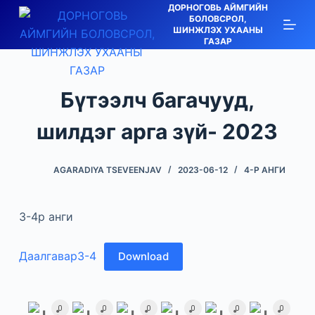
ДОРНОГОВЬ АЙМГИЙН
S
БОЛОВСРОЛ,
ШИНЖЛЭХ УХААНЫ
k
ГАЗАР
i
p
t
Бүтээлч багачууд,
o
c
шилдэг арга зүй- 2023
o
n
AGARADIYA TSEVEENJAV
2023-06-12
4-Р АНГИ
t
e
3-4р анги
n
t
Даалгавар3-4
Download
0
0
0
0
0
0