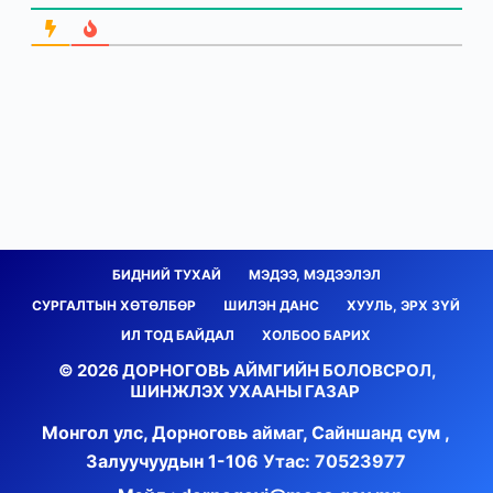
БИДНИЙ ТУХАЙ
МЭДЭЭ, МЭДЭЭЛЭЛ
СУРГАЛТЫН ХӨТӨЛБӨР
ШИЛЭН ДАНС
ХУУЛЬ, ЭРХ ЗҮЙ
ИЛ ТОД БАЙДАЛ
ХОЛБОО БАРИХ
© 2026 ДОРНОГОВЬ АЙМГИЙН БОЛОВСРОЛ,
ШИНЖЛЭХ УХААНЫ ГАЗАР
Монгол улс, Дорноговь аймаг, Сайншанд сум ,
Залуучуудын 1-106
Утас: 70523977