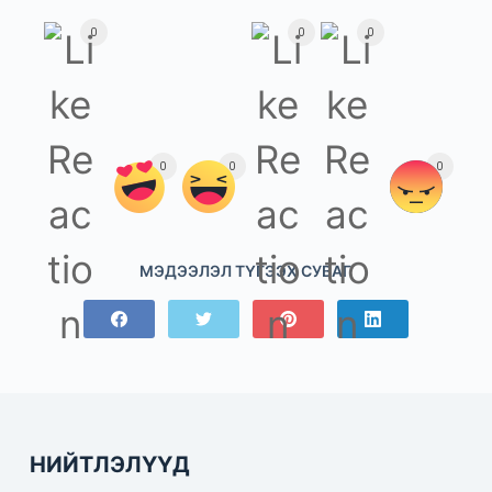
0
0
0
0
0
0
МЭДЭЭЛЭЛ ТҮГЭЭХ СУВАГ
НИЙТЛЭЛҮҮД