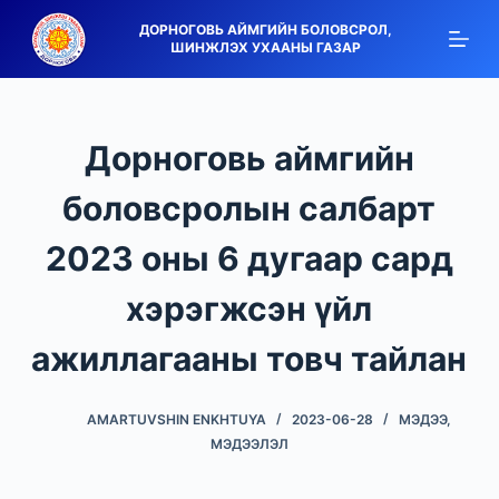
S
ДОРНОГОВЬ АЙМГИЙН БОЛОВСРОЛ,
ШИНЖЛЭХ УХААНЫ ГАЗАР
k
i
p
t
Дорноговь аймгийн
o
c
боловсролын салбарт
o
2023 оны 6 дугаар сард
n
t
хэрэгжсэн үйл
e
n
ажиллагааны товч тайлан
t
AMARTUVSHIN ENKHTUYA
2023-06-28
МЭДЭЭ,
МЭДЭЭЛЭЛ