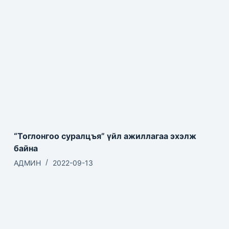
“Тоглонгоо суралцъя” үйл ажиллагаа эхэлж
байна
АДМИН
2022-09-13