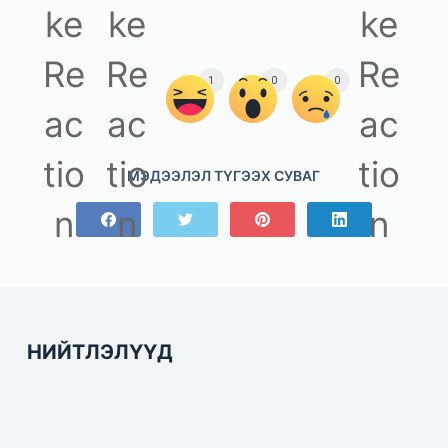
1
0
0
МЭДЭЭЛЭЛ ТҮГЭЭХ СУВАГ
НИЙТЛЭЛҮҮД