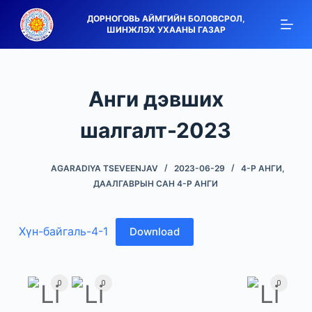
S
ДОРНОГОВЬ АЙМГИЙН БОЛОВСРОЛ,
ШИНЖЛЭХ УХААНЫ ГАЗАР
k
i
p
t
Анги дэвших
o
c
шалгалт-2023
o
n
AGARADIYA TSEVEENJAV
2023-06-29
4-Р АНГИ
,
t
ДААЛГАВРЫН САН 4-Р АНГИ
e
n
Хүн-байгаль-4-1
Download
t
0
0
0